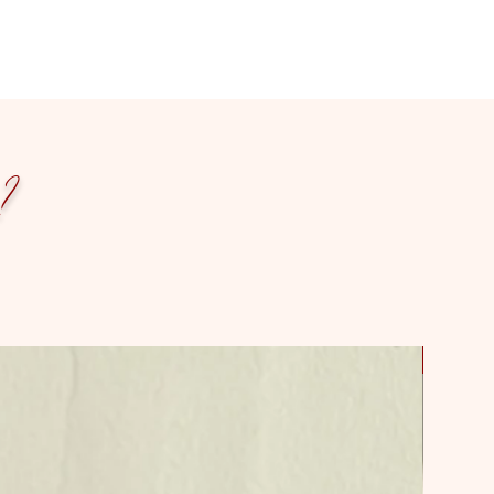
 ?
Livrai