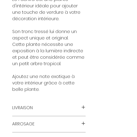
d'intérieur idéale pour ajouter
une touche de verdure à votre
décoration intérieure.
Son tronc tressé lui donne un
aspect unique et original.
Cette plante nécessite une
exposition à la lumière indirecte
et peut être considérée comme
un petit arbre tropical.
Ajoutez une note exotique à
votre intérieur grâce à cette
belle plante.
LIVRAISON
Cet article n'est pas livrable en
ARROSAGE
dehors de la Corse. Merci de
nous contacter pour plus de
1 fois par mois